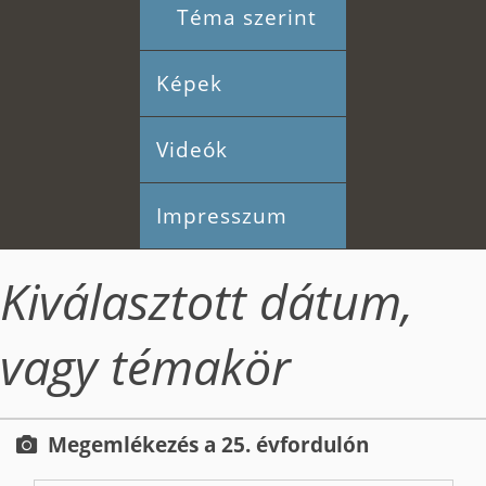
Téma szerint
Képek
Videók
Impresszum
Kiválasztott dátum,
vagy témakör
Megemlékezés a 25. évfordulón