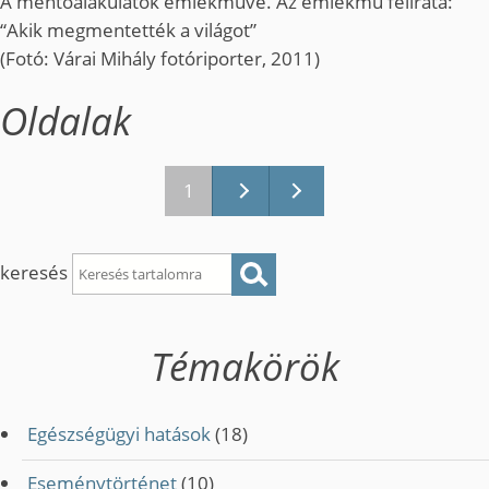
A mentőalakulatok emlékműve. Az emlékmű felirata:
“Akik megmentették a világot”
(Fotó: Várai Mihály fotóriporter, 2011)
Oldalak
1
keresés
Témakörök
Egészségügyi hatások
(18)
Eseménytörténet
(10)